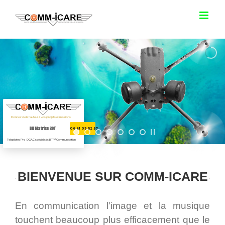
Passer
au
contenu
Donnez de la hauteur à vos projets et missions
D
J
I
M
a
t
r
i
c
e
3
0
T
06 61 09 52 57
Telepilotes Pro -DGAC spécialisés BTP/ Communication
BIENVENUE SUR COMM-ICARE
En communication l’image et la musique
touchent beaucoup plus efficacement que le